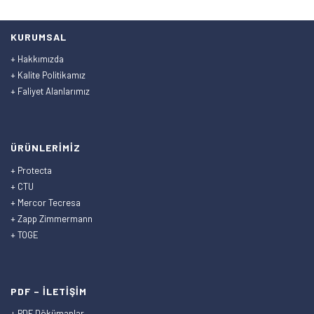
KURUMSAL
+ Hakkımızda
+ Kalite Politikamız
+ Faliyet Alanlarımız
ÜRÜNLERİMİZ
+ Protecta
+ CTU
+ Mercor Tecresa
+ Zapp Zimmermann
+ TOGE
PDF – İLETİŞİM
+ PDF Dökümanlar