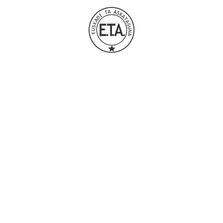
yangına dayanıklı panel boyası
yangın durdurucu panel boyası
yangına dayanıklı taşyünü boyası
yangın durdurucu taşyünü boyası
dilatasyon boyası
derz dolgu spreyi
CFS-SP