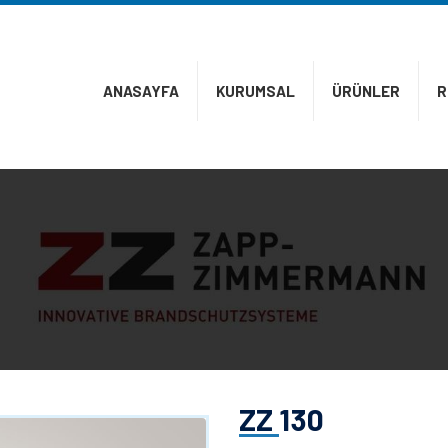
ANASAYFA
KURUMSAL
ÜRÜNLER
R
PROTECTA
TOGE
CTU
ZAPP
ZIMMERMANN
MERCOR
TECRESA
ZZ 130
AMONN